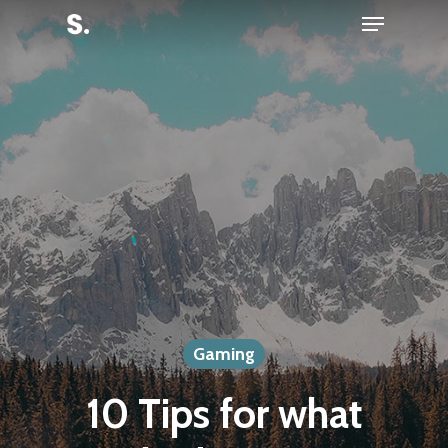
Menu
Skip
to
Close
main
Menu
content
Gaming
10 Tips for what